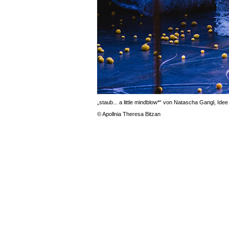
„staub... a little mindblow*“ von Natascha Gangl, Id
© Apollnia Theresa Bitzan