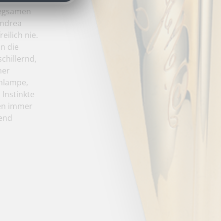
biegsamen
Andrea
eilich nie.
in die
chillernd,
ner
chlampe,
 Instinkte
nen immer
ßend