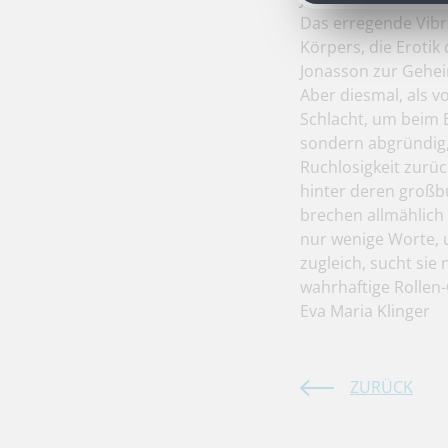
Das erregende Vibri
Körpers, die Erotik
Jonasson zur Geheim
Aber diesmal, als vo
Schlacht, um beim E
sondern abgründig, 
Ruchlosigkeit zurüc
hinter deren großbü
brechen allmählich
nur wenige Worte, 
zugleich, sucht sie
wahrhaftige Rollen-
Eva Maria Klinger
ZURÜCK