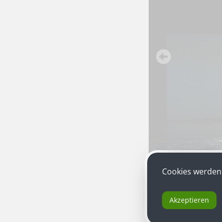
Cookies werden 
Andrea Jonasson
al
gleichnamigen Film 
Akzeptieren
Jurybegründung