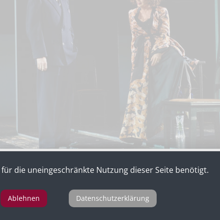
für die uneingeschränkte Nutzung dieser Seite benötigt.
s Freifrau Sophie von Essenbeck in „Die Verdammten“ nac
von Luchino Visconti, Theater in der Josefstadt
Ablehnen
Datenschutzerklärung