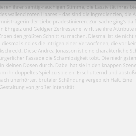
eren ihrer samtig-rauchigen Stimme, die Laszivität ihres 
 des wallend roten Haares – das sind die Ingredienzien, die 
nisträgerin der Liebe prädestinieren. Zur Sache ging’s da fr
n Ehrgeiz und Geldgier Zerfressene, wirft sie ihre Attribute 
rben den größten Schnitt zu machen. Diesmal ist sie nicht s
diesmal sind es die Intrigen einer Verworfenen, die vor kei
kschreckt. Diese Andrea Jonasson ist eine charakterliche S
rgerlicher Fassade die Schamlosigkeit tobt. Die niedrigsten
 in kleinen Dosen durch. Dabei hat sie in den knappen Sze
um ihr doppeltes Spiel zu spielen. Erschütternd und absto
 nach unerhörter, brutaler Schändung vergeblich Halt. Eine
Gestaltung von großer Intensität.