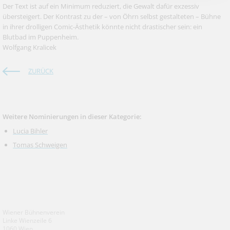
Der Text ist auf ein Minimum reduziert, die Gewalt dafür exzessiv
übersteigert. Der Kontrast zu der – von Öhrn selbst gestalteten – Bühne
in ihrer drolligen Comic-Ästhetik könnte nicht drastischer sein: ein
Blutbad im Puppenheim.
Wolfgang Kralicek
ZURÜCK
Weitere Nominierungen in dieser Kategorie:
Lucia Bihler
Tomas Schweigen
Wiener Bühnenverein
Linke Wienzeile 6
1060 Wien