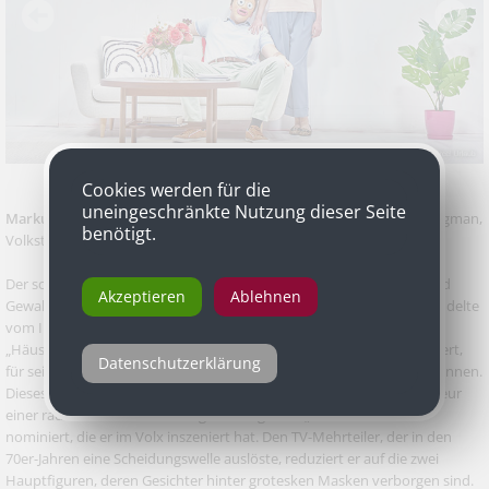
Cookies werden für die
uneingeschränkte Nutzung dieser Seite
Markus Öhrn
für „Szenen einer Ehe“ nach dem Film von Ingmar Bergman,
benötigt.
Volkstheater
Der schwedische Regisseur Markus Öhrn ist ein Spezialist für Sex und
Akzeptieren
Ablehnen
Gewalt. Gleich seine erste Inszenierung, „Conte d’Amour“ (2010), handelte
vom Inzest-Fall Fritzl in Amstetten. Für die Performance-Installation
„Häusliche Gewalt“ war er 2018 für den Nestroy-Spezialpreis nominiert,
Datenschutzerklärung
für seine #MeToo-Miniserie „3 Episodes of Life“ hat er ihn 2019 gewonnen.
Dieses Jahr ist Öhrn, der aus der bildenden Kunst kommt, als Regisseur
einer radikalen Version von Ingmar Bergmans „Szenen einer Ehe“
nominiert, die er im Volx inszeniert hat. Den TV-Mehrteiler, der in den
70er-Jahren eine Scheidungswelle auslöste, reduziert er auf die zwei
Hauptfiguren, deren Gesichter hinter grotesken Masken verborgen sind.