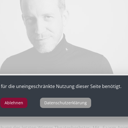
für die uneingeschränkte Nutzung dieser Seite benötigt.
Ablehnen
Datenschutzerklärung
für „Faarm Animaal“ nach George Orwell, Schauspielhaus W
chung des letzten Wiener Theaterherbstes: Mit „Faarm Anim