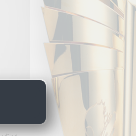
ien
aal“ hat