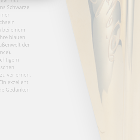
ins Schwarze
einer
chsein
 bei einem
ihre blauen
Außenwelt der
nce).
ächtigem
ischen
zu verlernen,
in exzellent
nde Gedanken