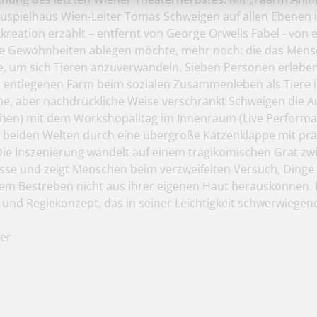
uspielhaus Wien-Leiter Tomas Schweigen auf allen Ebenen 
kkreation erzählt – entfernt von George Orwells Fabel - von 
alte Gewohnheiten ablegen möchte, mehr noch: die das Mens
 um sich Tieren anzuverwandeln. Sieben Personen erleben
 entlegenen Farm beim sozialen Zusammenleben als Tiere 
he, aber nachdrückliche Weise verschränkt Schweigen die 
sehen) mit dem Workshopalltag im Innenraum (Live Performa
 beiden Welten durch eine übergroße Katzenklappe mit pr
ie Inszenierung wandelt auf einem tragikomischen Grat zw
esse und zeigt Menschen beim verzweifelten Versuch, Dinge 
llem Bestreben nicht aus ihrer eigenen Haut herauskönnen. E
 und Regiekonzept, das in seiner Leichtigkeit schwerwiege
ler