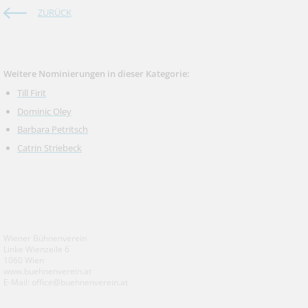
ZURÜCK
Weitere Nominierungen in dieser Kategorie:
Till Firit
Dominic Oley
Barbara Petritsch
Catrin Striebeck
Wiener Bühnenverein
Linke Wienzeile 6
1060 Wien
www.buehnenverein.at
E-Mail: office@buehnenverein.at