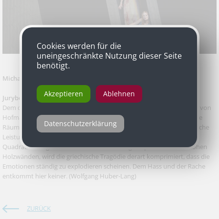
Cookies werden für die
uneingeschränkte Nutzung dieser Seite
benötigt.
Michael Thalheimer
mit „Elektra“ von Hugo von Hofmannsthal
Akzeptieren
Ablehnen
Jurybegründung
Dem deutschen Regisseur gelingt mit seiner Inszenierung von Hugo von
Hofmannsthals "Elektra" im Burgtheater ein Paradoxon: Er macht die
Datenschutzerklärung
Räume eng und schafft dadurch erst Raum für große, schauspielerische
Leistungen. Auf 80 Minuten Spieldauer und einer kaum einen
Quadratmeter großen Mini-Bühne, einer engen Spalte zwischen hohen
Holzwänden, wird die griechische Tragödie derart komprimiert, dass die
Emotionen ständig zu explodieren scheinen. Dem Hass und der Rache
entkommt hier keiner.
(Wolfgang Huber-Lang)
ZURÜCK