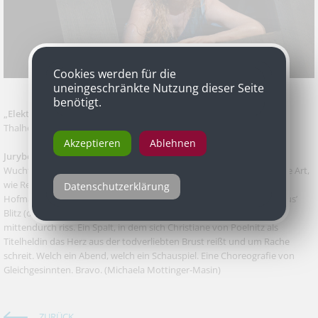
Cookies werden für die
uneingeschränkte Nutzung dieser Seite
benötigt.
„Elektra“
von Hugo von Hofmannsthal, inszeniert von Michael
Thalheimer
Akzeptieren
Ablehnen
Jurybegründung
Wuchtig ist das Wort, das an dieser Inszenierung alles beschreibt. Die Art,
wie Regisseur Michael Thalheimer am Burgtheater Hugo von
Datenschutzerklärung
Hofmannsthals Drama auf die Essenz verdichtete. Die Weise, wie Zeus’
Blitz (oder war es doch Bühnenbildner Olaf Altmann?) die Bühne
mittendurch riss. Ein Spalt, in dem sich Christiane von Poelnitz als
Titelheldin das Herz aus der todverliebten Brust reißt und um Rache
schreit. Welch ein Abend, welch ein Schauspiel. Eine Choreografie von
Gleichgesinnten. Bravo.
(Michaela Mottinger-Masin)
ZURÜCK