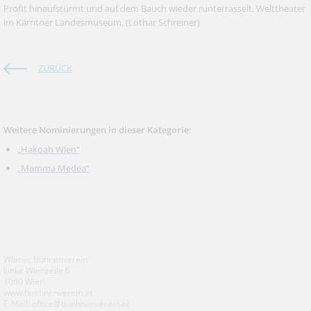
Profit hinaufstürmt und auf dem Bauch wieder runterrasselt. Welttheater
im Kärntner Landesmuseum.
(Lothar Schreiner)
ZURÜCK
Weitere Nominierungen in dieser Kategorie:
„Hakoah Wien“
„Mamma Medea“
Wiener Bühnenverein
Linke Wienzeile 6
1060 Wien
www.buehnenverein.at
E-Mail: office@buehnenverein.at