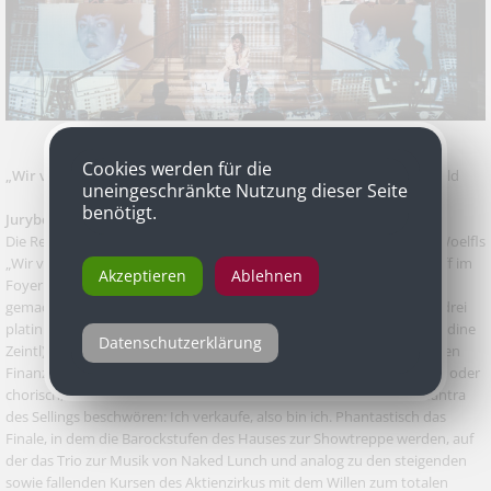
Cookies werden für die
„Wir verkaufen immer“
von Robert Woelfl, inszeniert von Ute Liepold
uneingeschränkte Nutzung dieser Seite
benötigt.
Jurybegründung
Die Regisseurin Ute Liepold hat aus dem schwierigen Stück Robert Woelfls
„Wir verkaufen immer“ mit einem phantasievollen und klugen Zugriff im
Akzeptieren
Ablehnen
Foyer des Kärntner Landesmuseums eine grandiose Sprechoper
gemacht. Die drei kleinen Finanzhaie des Stücks verwandeln sich in drei
platinblonde Furien der Gier (Jutta Fastian, Magda Kropiunig und Nadine
Datenschutzerklärung
Zeintl), drei furiose Power-Agentinnen des unermüdlich zirkulierenden
Finanzkapitals, drei atemberaubende Umsatzakrobatinnen, die cool oder
chorisch, verschwörerisch oder brüllend die Techniken und das Mantra
des Sellings beschwören: Ich verkaufe, also bin ich. Phantastisch das
Finale, in dem die Barockstufen des Hauses zur Showtreppe werden, auf
der das Trio zur Musik von Naked Lunch und analog zu den steigenden
sowie fallenden Kursen des Aktienzirkus mit dem Willen zum totalen