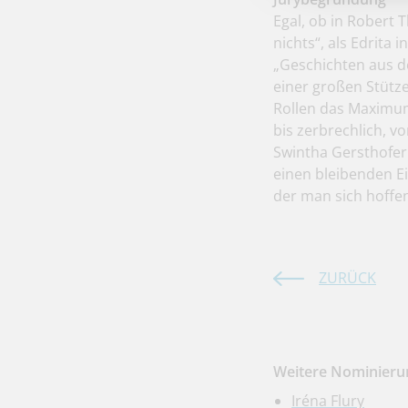
Egal, ob in Robert 
nichts“, als Edrita 
„Geschichten aus de
einer großen Stütze
Rollen das Maximum
bis zerbrechlich, vo
Swintha Gersthofer 
einen bleibenden Ei
der man sich hoffen
ZURÜCK
Weitere Nominierun
Iréna Flury