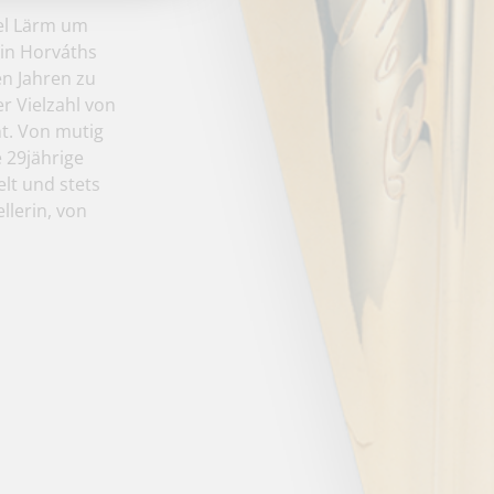
iel Lärm um
 in Horváths
en Jahren zu
r Vielzahl von
t. Von mutig
e 29jährige
elt und stets
llerin, von