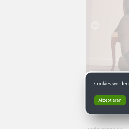
Cookies werden 
Akzeptieren
Swintha Gersthofe
Niederösterreich
Jurybegründung