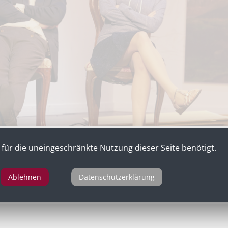
für die uneingeschränkte Nutzung dieser Seite benötigt.
Ablehnen
Datenschutzerklärung
r
als Edrita in „Weh dem, der lügt“ von Franz Grillparzer, La