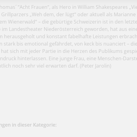
Thomas´ “Acht Frauen“, als Hero in William Shakespeares „V
in Grillparzers „Weh dem, der lügt“ oder aktuell als Marianne
m Wienerwald“ – die gebürtige Schweizerin ist in den letzt
 im Landestheater Niederösterreich geworden, hat aus eine
 herausgeholt und konstant fabelhafte Leistungen erbrach
n stark bis emotional gefährdet, von keck bis nuanciert – di
hat sich mit jeder Partie in die Herzen des Publikums gespi
ndruck hinterlassen. Eine junge Frau, eine Menschen-Darste
tlich noch sehr viel erwarten darf.
(Peter Jarolin)
gen in dieser Kategorie: