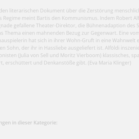
en literarischen Dokument über die Zerstörung menschlic
res Regime meint Bartis den Kommunismus. Indem Robert Alfö
gnade gefallene Theater-Direktor, die Bühnenadaption des S
 das Thema einen mahnenden Bezug zur Gegenwart. Eine vo
chauspielerin hat sich in ihrer Wohn-Gruft in eine Wahnwelt
en Sohn, der ihr in Hassliebe ausgeliefert ist. Alföldi inszeni
nisten (Julia von Sell und Moritz Vierboom) klassisches, s
rt, erschüttert und Denkanstöße gibt.
(Eva Maria Klinger)
gen in dieser Kategorie: