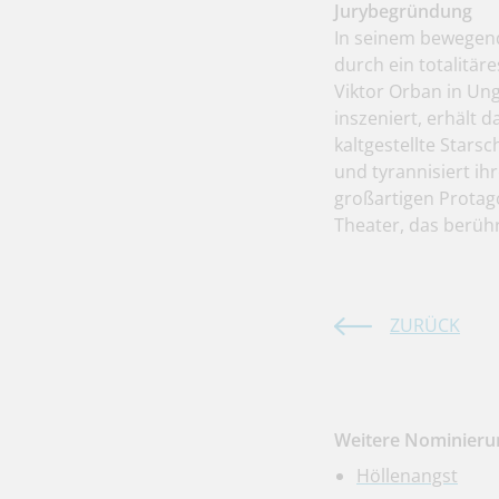
Jurybegründung
In seinem bewegend
durch ein totalitä
Viktor Orban in Un
inszeniert, erhält
kaltgestellte Stars
und tyrannisiert ihr
großartigen Protago
Theater, das berüh
ZURÜCK
Weitere Nominierun
Höllenangst