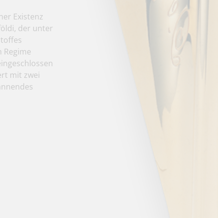
her Existenz
ldi, der unter
toffes
m Regime
 eingeschlossen
ert mit zwei
pannendes