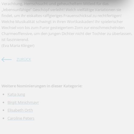
Verachtung, Herrschsucht und geheucheltem Mitleid für das
„lebensunfähige“ Geschöpf verleiht! Welch vielfältige Variationen sie
findet, um ihr eiskaltes raffgieriges Frauenschicksal zu rechtfertigen!
Welche Musikalität schwingt in ihren Wortkaskaden! Ihr spielerischer
Wechsel von bis zum Furor gesteigertem Zorn zur einschmeichelnden
Charmeoffensive, um den jungen Dichter nicht der Tochter zu überlassen,
ist faszinierend.
(Eva Maria Klinger)
ZURÜCK
Weitere Nominierungen in dieser Kategorie:
Katja Jung
Birgit Minichmayr
Elisabeth Orth
Caroline Peters