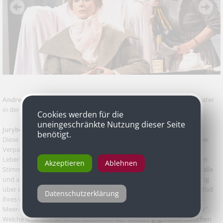
Andrea Jonasson
als Mutter in „Am Ziel“ von Thomas Bernhard, Theater
in der Josefstadt
Cookies werden für die
uneingeschränkte Nutzung dieser Seite
Jurybegründung
benötigt.
Diese Mutter ist ein Ungeheuer in koketter, scheinbar liebenswürdiger
Verpackung. Andrea Jonasson verbirgt Bosheit, Egoismus und
Lebensenttäuschung hinter dem Klang einer wie auf Samt gebetteten
Akzeptieren
Ablehnen
Stimme. In ihrer zweistündigen Suada voll Abscheu und Hass gegen alle
und alles, funkelt durch jede dunkel timbrierte Silbe auch Befriedigung
über den glücklichen Ausgang ihrer Lebensplanung. Sie ist seit dem Tod
Datenschutzerklärung
ihres verabscheuten Ehemannes die reiche Gusswerk- und Haus am-
Meer-Besitzerin. Das Wort „Gusswerk“ zelebriert sie wie „Genusswerk“.
Welche Nuancen sie ihrem Befehlston der Tochter gegenüber zwischen