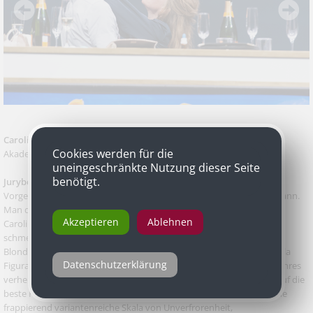
Caroline Peters
als Andrea in „Bella Figura“ von Yasmina Reza,
Cookies werden für die
Akademietheater
uneingeschränkte Nutzung dieser Seite
benötigt.
Jurybegründung
Vorgeführt wird, wie ein banaler Plot zum Theaterereignis werden kann.
Man dankt es der überragenden Kunst der Schauspieler, allen voran
Akzeptieren
Ablehnen
Caroline Peters. Eine Viper, die von den roten Zehennägeln in
schmerzenden Luxus-Riemchenschuhen bis zu den gewellten
Blondhaarspitzen versucht, bei einem rundum verpatzten Date „Bella
Datenschutzerklärung
Figura“ zu machen. Ihre eruptive Spiellust, mit der sie das Dilemma ihres
verheirateten Liebhabers - sie stoßen in einem Restaurant zufällig auf die
beste Freundin seiner Ehefrau - auskostet und ausreizt, umfasst eine
frappierend variantenreiche Skala von Unverfrorenheit,