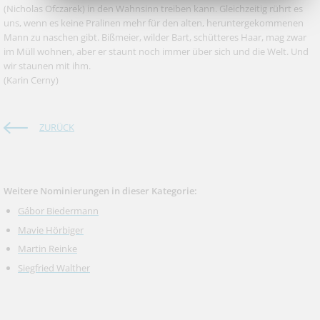
(Nicholas Ofczarek) in den Wahnsinn treiben kann. Gleichzeitig rührt es
uns, wenn es keine Pralinen mehr für den alten, heruntergekommenen
Mann zu naschen gibt. Bißmeier, wilder Bart, schütteres Haar, mag zwar
im Müll wohnen, aber er staunt noch immer über sich und die Welt. Und
wir staunen mit ihm.
(Karin Cerny)
ZURÜCK
Weitere Nominierungen in dieser Kategorie:
Gábor Biedermann
Mavie Hörbiger
Martin Reinke
Siegfried Walther