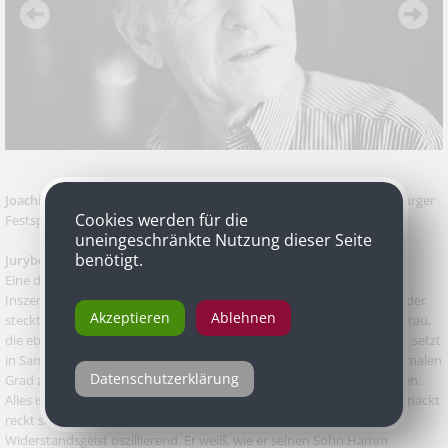
Joachim Bißmeier
als Nagg in „Endspiel“ von Samuel Beckett, Salzburger
Cookies werden für die
Festspiele in Koproduktion mit dem Akademietheater
uneingeschränkte Nutzung dieser Seite
benötigt.
Jurybegründung
Eine durchwegs undankbare Rolle: Nagg befindet sich die ganz
Inszenierung über in einer Mülltonne, meist unsichtbar, hin und wieder
Akzeptieren
Ablehnen
steckt er den Oberkörper heraus, um mit seinem Sohn oder seiner Frau,
die ebenfalls in einer Mülltonne lebt, zu kommunizieren. Dieter Dorn setzt
in Samuel Becketts „Endspiel“ auf virtuose Schauspieler, die den schmalen
Datenschutzerklärung
Grad zwischen Klamauk und Endzeitstimmung souverän beherrschen.
Alles ist hier Theater, der Ton auf Sprachmusik gestellt. Zahnlos und nackt
reckt sich Joachim Bißmeier aus der Tonne, zwischen Sanftmut und
Widerstandsgeist oszillierend. Er weiß, wie er seinen Sohn Hamm