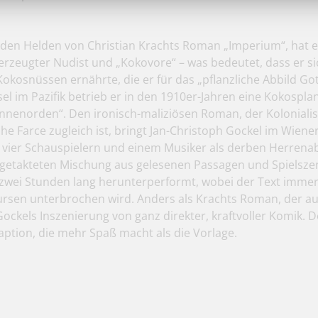
 den Helden von Christian Krachts Roman „Imperium“, hat es
erzeugter Nudist und „Kokovore“ – was bedeutet, dass er si
Kokosnüssen ernährte, die er für das „pflanzliche Abbild Gott
nsel im Pazifik betrieb er in den 1910er-Jahren eine Kokospl
nnenorden“. Den ironisch-maliziösen Roman, der Koloniali
che Farce zugleich ist, bringt Jan-Christoph Gockel im Wiene
 vier Schauspielern und einem Musiker als derben Herrena
t getakteten Mischung aus gelesenen Passagen und Spielsze
zwei Stunden lang herunterperformt, wobei der Text immer
ursen unterbrochen wird. Anders als Krachts Roman, der auc
 Gockels Inszenierung von ganz direkter, kraftvoller Komik. D
ption, die mehr Spaß macht als die Vorlage.