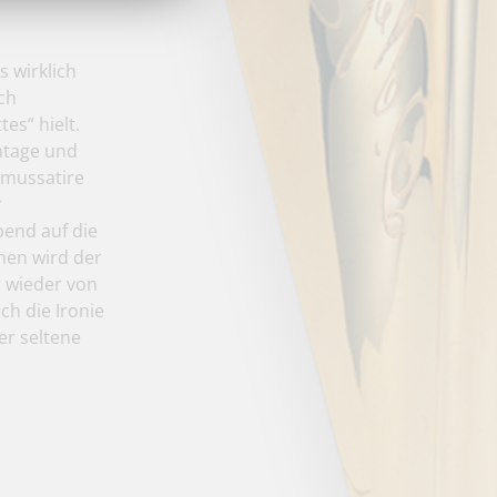
 wirklich
ch
es“ hielt.
antage und
smussatire
r
bend auf die
nen wird der
 wieder von
h die Ironie
er seltene