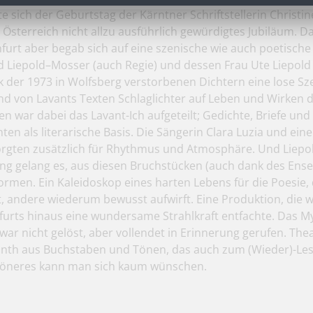
te sich der Geburtstag der Kärntner Schriftstellerin Christi
n Österreich nicht allzu ausführlich gewürdigtes Jubiläum. D
furt aber begab sich auf eine szenische wie auch poetische
 Liepold–Mosser (auch Regie) und dessen Frau Ute Liepol
 der 1973 in Wolfsberg verstorbenen Dichtern eine lose Sz
hand von Lavants Texten Schlaglichter auf Leben und Wirken 
ren war dabei das Lavant-Ich aufgeteilt; Gedichte, Briefe und
en als literarische Basis. Die Sängerin Clara Luzia und eine
rgten zusätzlich für Rhythmus und Atmosphäre. Und Liepo
ng gelang es, aus diesen Bruchstücken (auch dank des Ense
rmen. Ein Kaleidoskop eines harten Lebens für die Poesie,
, andere wiederum bewusst aufwirft. Eine Produktion, die w
furts hinaus eine wundersame Strahlkraft entfachte. Das M
war nicht gelöst, aber vollendet in Erinnerung gerufen. Thea
nth aus Buchstaben und Tönen, das auch zum (Wieder)-Le
höneres kann man sich kaum wünschen.