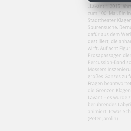
„Lavant!“: 2015 jähr
zum 100. Mal. Ein i
Stadttheater Klagen
Spurensuche. Bernd
dafür aus dem Werk
destilliert, die an
wirft. Auf acht Figu
Prosapassagen dient
Percussion-Band so
Mossers Inszenieru
großes Ganzes zu fo
Fragen beantwortet
die Grenzen Klagen
Lavant – es wurde z
berührendes Labyri
animiert. Etwas Sc
(Peter Jarolin)