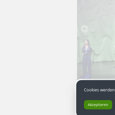
Cookies werden 
„Lavant!“
ein Theate
Mosser und Ute Lie
Akzeptieren
Jurybegründung