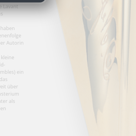
ne Lavant
as
d haben
enenfolge
der Autorin
 kleine
ld-
mbles) ein
 das
eit über
ysterium
ter als
sen