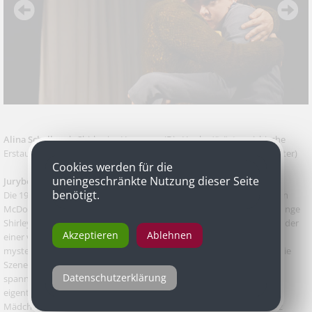
Alina Schaller
als Shirley in „Hangmen (Die Henker)“, österreichische
Erstaufführung von Martin McDonagh, Volx/Margareten (Volkstheater)
Cookies werden für die
uneingeschränkte Nutzung dieser Seite
Jurybegründung
benötigt.
Die 1997 geborene Niederösterreicherin Alina Schaller spielt in Martin
McDonaghs tiefschwarzer Komödie „Hangmen“ („Die Henker“) die junge
Shirley, Tochter eines Pub-Betreibers in der nordenglischen Provinz, der
Akzeptieren
Ablehnen
einer von Englands letzten Scharfrichtern war. Im Pub hat sich ein
mysteriöser Fremder namens Mooney (Rainer Galke) einquartiert. Die
Szene, in der Mooney sich an Shirley heranmacht, ist komisch und
Datenschutzerklärung
spannend zugleich, weil bis zuletzt in der Schwebe bleibt, worum es
eigentlich geht. Will Mooney die Kleine verführen? Ist er gar der
Mädchenmörder, von dem im Stück die Rede ist? Oder ist alles ganz