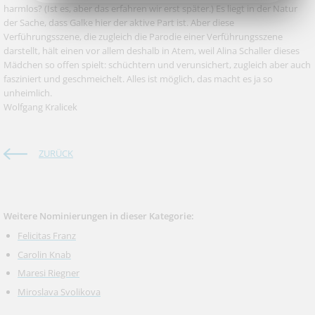
harmlos? (Ist es, aber das erfahren wir erst später.) Es liegt in der Natur
der Sache, dass Galke hier der aktive Part ist. Aber diese
Verführungsszene, die zugleich die Parodie einer Verführungsszene
darstellt, hält einen vor allem deshalb in Atem, weil Alina Schaller dieses
Mädchen so offen spielt: schüchtern und verunsichert, zugleich aber auch
fasziniert und geschmeichelt. Alles ist möglich, das macht es ja so
unheimlich.
Wolfgang Kralicek
ZURÜCK
Weitere Nominierungen in dieser Kategorie:
Felicitas Franz
Carolin Knab
Maresi Riegner
Miroslava Svolikova