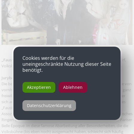
Cookies werden für die
„Faust“
von Johann Wolfgang von Goethe, Inszenierung Frank Castorf,
uneingeschränkte Nutzung dieser Seite
Volksbühne Berlin
benötigt.
Jurybegründung
Die berühmte Wette um Fausts Seele wird in der Berliner Volksbühne von
Akzeptieren
Ablehnen
vornherein verlorengegeben. Frank Castorf verlässt sein Haus, nicht ganz
freiwillig, nach einem Vierteljahrhundert. Zum Abschiednehmen hat er
sich ausgerechnet der Deutschen liebstes Drama ausgesucht: Goethes
Datenschutzerklärung
„Faust“. Tatsächlich hat der Großmeister der szenischen
Assoziationskunst alles ausgespart, was auch nur von ferne an faustisches
Ringen erinnern könnte. Auf der Bühne steht eine Geisterbahn der Pariser
Belle Époque. In diese famose Abarbeitung aller Besonderheiten, die die
Volksbühne (bis eben noch) ausgemacht haben, schleicht sich häufig