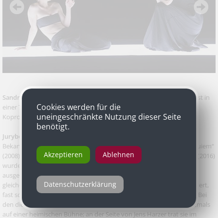
Sandra Hüller
als Penthesilea in „Penthesilea“ von Heinrich von Kleist in
Cookies werden für die
einer Textfassung von Vasco Boenisch, Salzburger Festspiele in
uneingeschränkte Nutzung dieser Seite
Koproduktion mit dem Schauspielhaus Bochum
benötigt.
Jurybegründung
Bekannt ist Sandra Hüller zunächst als Filmschauspielerin: von „Requiem“
Akzeptieren
Ablehnen
(2008) bis zu Maren Ades Vater-Tochter-Geschichte „Toni Erdmann“ (2016)
wurden Hüllers darstellerische Leistungen auf der Leinwand vielfach
ausgezeichnet. Auf der Bühne ist die 40-jährige deutsche Akteurin
Datenschutzerklärung
gleichermaßen eine Fixgröße für außergewöhnliches Spiel: konzentriert,
fast schon kühl, aber von einer Intensität, die einen in Bann schlägt. Bei
den diesjährigen Salzburger Festspielen gastierte Sandra Hüller erstmals
auf einer heimischen Bühne; an der Seite von Jens Harzer trat sie im