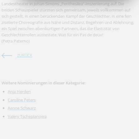
Landestheater in Johan Simons „Penthesilea“-Inszenierung auf. Die
beiden Schauspieler stürzten sich gemeinsam, jeweils vollkommen auf
sich gestellt, in einen berückenden Kampf der Geschlechter, in eine fein
ziselierte Choreografie aus Nähe und Distanz, Begehren und Ablehnung;
ein Spiel zwischen ebenbürtigen Partnern, das die Elastizität von
Geschlechterrollen austestete. Was für ein Pas de deux!
(Petra Paterno)
ZURÜCK
Weitere Nominierungen in dieser Kategorie:
Anja Herden
Caroline Peters
Aenne Schwarz
Valery Tscheplanowa