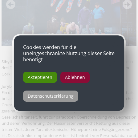
Cookies werden für die
uneingeschränkte Nutzung dieser Seite
benötigt.
Sibylle Berg
für „Hass-Triptychon – Wege aus der Krise“ Eine Therapie in
drei Flügeln, Uraufführung, Koproduktion Wiener Festwochen, Maxim
Gorki Theater Berlin
Akzeptieren
Ablehnen
Jurybegründung
Ein düsterer Befund unserer westeuropäischen Gesellschaft amüsiert als
Datenschutzerklärung
brillant formulierte Dystopie mit enormem Spaßfaktor. Der sarkastische
Grundton und die Figur des Entertainers, Hassmaster genannt, der
gereimt und singend durch eine an Alltagsmonotonie leidende
Gesellschaft tänzelt, führt zur paradoxen Überschneidung von Depression
und deren Verhöhnung. Der Hassmaster verspricht Rettung aus dieser
tristen Welt, deren “architektonischer Höhepunkt eine Fußgängerzone“
ist. Die als sinnlos empfundene Arbeit ist bedroht von Personalabbau und