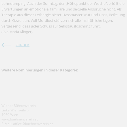
Lohndumping. Auch der Sonntag, der „Höhepunkt der Woche“, erfüllt die
Erwartungen an emotionale, familiäre und sexuelle Ansprüche nicht. Als
Therapie aus dieser Lethargie bietet Hassmaster Wut und Hass, Befreiung
durch Gewalt an. Voll Mordlust stürzen sich alle ins fröhliche Jagen,
vergessend, dass jeder Schuss zur Selbstauslöschung führt.
(Eva Maria Klinger)
ZURÜCK
Weitere Nominierungen in dieser Kategorie:
Wiener Bühnenverein
Linke Wienzeile 6
1060 Wien
www.buehnenverein.at
E-Mail: office@buehnenverein.at