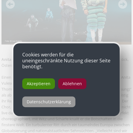
Cookies werden für die
Anita Vulesica
für „dritte republik (eine vermessung)“ von Thomas Köck,
uneingeschränkte Nutzung dieser Seite
Österreichische Erstaufführung, Schauspielhaus Graz
benötigt.
Einen sprachgewaltigen Abend mit starken Bildern zeigt Regisseurin Anita
Vulescia zum Saisonauftakt im Grazer Schauspielhaus. Sie inszeniert
Akzeptieren
Ablehnen
Thomas Köcks apokalyptisches Drama „dritte republik (eine vermessung)“
als absurdes Kammerspiel. Pandemiebedingt musste Vulescia kurzfristig
ihr Regiekonzept ändern und hat aus der Not eine Tugend gemacht. Der
Datenschutzerklärung
Chor, der bei Thomas Köcks Texten eine zentrale Rolle spielt, ist nun nicht
live dabei, sondern wird überlebensgroß auf die Bühne projiziert. Perfekt
choreographiert, mit Witz und Schärfe knallt er die Botschaften in die
finstere Welt. Ein turbulenter Ritt durch ein taumelndes Europa zwischen
Globalisierung und nationalstaatlichen Sehnsüchten. „Vielleicht sind wir