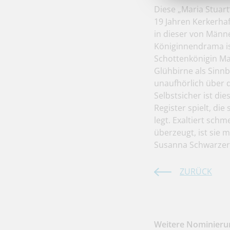
Diese „Maria Stuart
19 Jahren Kerkerha
in dieser von Männe
Königinnendrama is
Schottenkönigin Mar
Glühbirne als Sinn
unaufhörlich über 
Selbstsicher ist die
Register spielt, di
legt. Exaltiert schm
überzeugt, ist sie 
Susanna Schwarzer
ZURÜCK
Weitere Nominierun