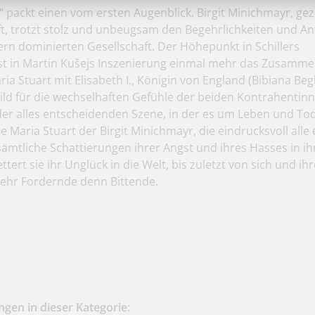
“ packt einen vom ersten Augenblick. Birgit Minichmayr, ge
ft, trotzt stolz und unbeugsam den Begehrlichkeiten und A
rn dominierten Gesellschaft. Der Höhepunkt in Schillers
t in Martin Kušejs Inszenierung einmal mehr das Zusamme
ia Stuart mit Elisabeth I., Königin von England (Bibiana Begl
bild für die wechselhaften Gefühle der beiden Kontrahentin
der alles entscheidenden Szene, in der es um Leben und Tod
se Maria Stuart der Birgit Minichmayr, die eindrucksvoll all
e sämtliche Schattierungen ihrer Angst und ihres Hasses in i
ettert sie ihr Unglück in die Welt, bis zuletzt von sich und i
mehr Fordernde denn Bittende.
gen in dieser Kategorie: