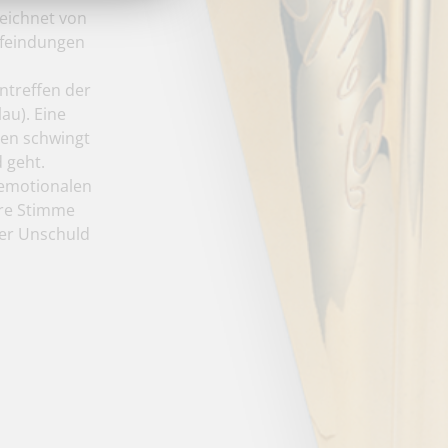
zeichnet von
nfeindungen
ntreffen der
au). Eine
nen schwingt
 geht.
e emotionalen
hre Stimme
hrer Unschuld