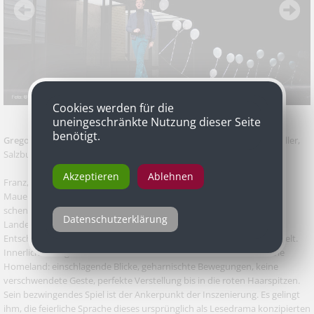
Cookies werden für die
uneingeschränkte Nutzung dieser Seite
benötigt.
Gregor Schulz
als Franz von Moor in „Die Räuber“ von Friedrich Schiller,
Salzburger Landestheater
Akzeptieren
Ablehnen
Franz, der von den beiden Brüdern in Schillers „Räubern“ immer das
Mauerblümchen war, dem niemand Beachtung noch Zuneigung
schenkte, nimmt ausgiebig Rache. Mit Gregor Schulz steht am
Datenschutzerklärung
Landestheater Salzburg dafür ein Schauspieler ein, dem die
Entschlossenheit zur (Selbst-)Zerstörung nur so aus den Augen funkelt.
Innerlich ist er gestählt wie der heimkehrende Soldat in der US-Serie
Homeland: einschlagende Blicke, geharnischte Bewegungen, keine
verschwendete Geste, perfekte Verstellung bis in die roten Haarspitzen.
Sein bezwingendes Spiel ist der Ankerpunkt der Inszenierung. Es gelingt
ihm, die feierliche Sprache dieses ursprünglich als Lesedrama konzipierten