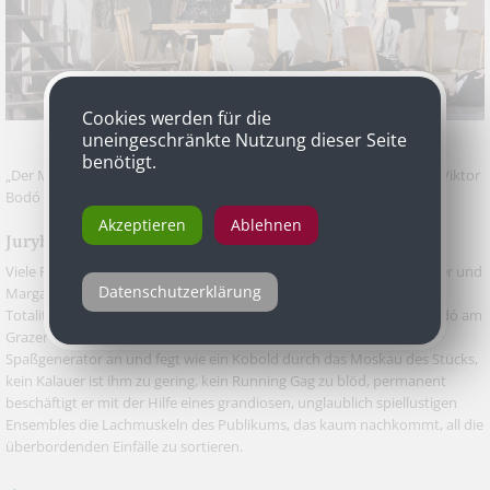
Cookies werden für die
uneingeschränkte Nutzung dieser Seite
benötigt.
„Der Meister und Margarita“ nach Michail Bulgakow, inszeniert von Viktor
Bodó
Akzeptieren
Ablehnen
Jurybegründung
Viele Regisseure haben sich schon an Bulgakows Roman "Der Meister und
Datenschutzerklärung
Margarita" versucht, doch noch keiner hat aus dieser schwarzen
Totalitarismus- Satire so ein Theater-Furioso gemacht wie Viktor Bodó am
Grazer Schauspielhaus. Der Ungar wirft den Phantasie- und
Spaßgenerator an und fegt wie ein Kobold durch das Moskau des Stücks,
kein Kalauer ist ihm zu gering, kein Running Gag zu blöd, permanent
beschäftigt er mit der Hilfe eines grandiosen, unglaublich spiellustigen
Ensembles die Lachmuskeln des Publikums, das kaum nachkommt, all die
überbordenden Einfälle zu sortieren.