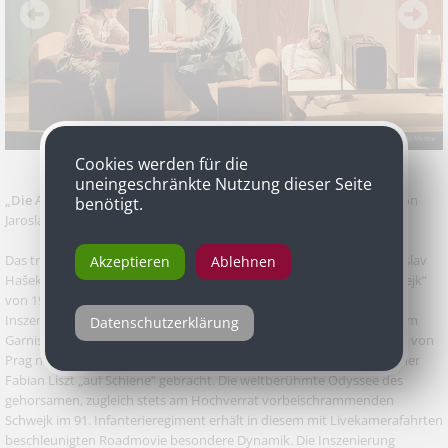
Cookies werden für die
uneingeschränkte Nutzung dieser Seite
„Die Abenteuer des braven Soldaten Schwejk“
nach dem Roman von
benötigt.
Jaroslav Hašek, Inszenierung Matthias Rippert, Landestheater Linz
Das tragikomische, kaiserlich-königliche Militärpanoptikum aus Jaroslav
Akzeptieren
Ablehnen
Hašeks Weltkriegsroman „Die Abenteuer des braven Soldaten Schwejk“
von 1921 verstaut Regisseur Matthias Rippert in seiner Linzer
Inszenierung auf geniale Weise in einer einzigen Eisenbahn. Szenen im
Datenschutzerklärung
Garnisonsspital, am Gendarmerieposten oder eben im Speisewagon von
Prag nach Budweis: Sie alle hat Rippert gemeinsam mit Bühnenbildner
Fabian Liszt „auf Schiene“ gebracht. Die weltberühmte Odyssee des
gehorsamen, zugleich stets am Hochverrat vorbeischrammenden
Schwejk im 91. Infanterieregiment erhält in diesem mit Livekamerafahrten
beschleunigten Roadmovie besondere Dynamik. Die Inszenierung