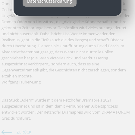
Datenschutzerklärung
Ohne Heirat bleibt sie nicht. Die Autorin lässt im Text viel Freiraum für
Gedanken und Gefühle, für Sprachlosigkeit und Unsicherheit. Nicht von
Ungefähr hob die Retzhofer Jury ihre „Dramaturgie der Stille, ähnlich den
Dramen Ödön von Horváths", die „dialogische Könnerschaft" und ihre
gekonnten Zeitsprünge hervor. Tatsächlich wird vieles nur angedeutet
und nicht auserzählt. Dabei bricht Lisa Wentz immer wieder den
Realismus, geht in die Tiefe (auch die des Berges) und schafft Distanz
durch Überhöhung. Die sensible Uraufführung durch David Bösch im
Akademietheater hat gezeigt, dass Wentz nicht nur tolle Rollen
geschrieben hat (die Sarah Victoria Frick und Markus Hering
ausgezeichnet verkörpern), sondern auch, dass es eine
Gegenwartsdramatik gibt, die Geschichten nicht zerschlagen, sondern
erzählen möchte.
Wolfgang Huber-Lang
Das Stück „Adern“ wurde mit dem Retzhofer Dramapreis 2021
ausgezeichnet und ist in dem damit verbundenen Arbeitsprozess
entwickelt worden. Der Retzhofer Dramapreis wird vom DRAMA FORUM
Graz durchführt.
ZURÜCK