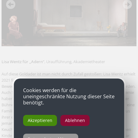
Lisa Wentz für „Adern“
, Uraufführung, Akademietheater
Auf diese Goldader ist man nicht durch Zufall gestoßen: Lisa Wentz erhielt
2021 für ihr Stück "Adern" den Retzhofer Dramapreis, bei dem die
Bewerber bei der Arbeit an ihren Texten beraten und unterstützt werden.
Cookies werden für die
Auch Studien in Szenischem Schreiben und an einer Schauspielakademie
uneingeschränkte Nutzung dieser Seite
haben die 1995 geborene Tirolerin dafür gerüstet, Geschichten auf der
benötigt.
Bühne glaubhaft zu erzählen. Im Fall von "Adern" handelt es sich um eine
Familiengeschichte im Nachkriegs-Österreich, deren Motive Wentz aus
ihrer eigenen Familie entnommen hat. Der Bergmann Rudolf sucht
Akzeptieren
Ablehnen
jemanden, der sich um seine fünf Kinder kümmert. Seine Frau ist an
Keuchhusten gestorben. Aloisia ist die erste Bewerberin, die von seinen
Kindern akzeptiert würde. Doch sie macht gleich am ersten Abend klar: