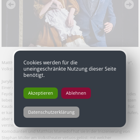
Cookies werden für die
Matthias Mamedof
als Chandebise in Georges Feydeaus „Floh im Ohr“,
uneingeschränkte Nutzung dieser Seite
Volkstheater
benötigt.
Jurybegründung
Einer der Glanz- und Lachnummern jeder Inszenierung von George
Akzeptieren
Ablehnen
Feydeaus Turbokomödie „Der Floh im Ohr“ besteht in den Auftritten des
liebeshungrigen Camille Chandebise, dem Neffen der Hauptfigur, dessen
Kauderwelsch niemand kapiert, weil er einen schweren Sprachfehler hat:
Datenschutzerklärung
er kann keine Konsonanten aussprechen. „Eine Tragödie“, will er ausrufen,
aber es kommt nur „Ei-e A-ö-ie“ heraus, was natürlich wieder keiner
versteht. Diese Rolle bietet eine enorme Herausforderung an einen
Komödianten und Matthias Mamedof hat sie in der Inszenierung von
Stephan Müller am Volkstheater virtuos gelöst: mit welcher