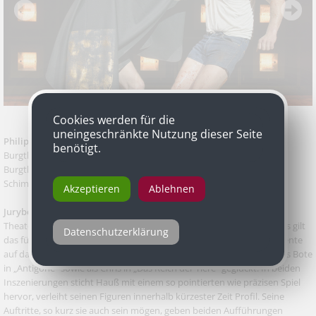
Cookies werden für die
uneingeschränkte Nutzung dieser Seite
Philipp Hauß
als Bote in „Antigone“ von Sophokles, Fassung des
benötigt.
Burgtheaters nach einer Übertragung von Frank-Patrick Steckel,
Burgtheater und als Chris in „Das Reich der Tiere“ von Roland
Schimmelpfennig, Akademietheater
Akzeptieren
Ablehnen
Jurybegründung
Theater lebt von der Unverwechselbarkeit seiner Akteure. Besonders gilt
Datenschutzerklärung
das für Nebenrollen. In kurzer Bühnenzeit gilt es dabei, große Momente
auf das Podium zu bringen. Philipp Hauß ist das in dieser Spielzeit als Bote
in „Antigone“ sowie als Chris in „Das Reich der Tiere“ geglückt. In beiden
Inszenierungen sticht Hauß mit einem so pointierten wie präzisen Spiel
hervor, verleiht seinen Figuren innerhalb kürzester Zeit Profil. Seine
Auftritte, so kurz sie auch sein mögen, geben beiden Aufführungen