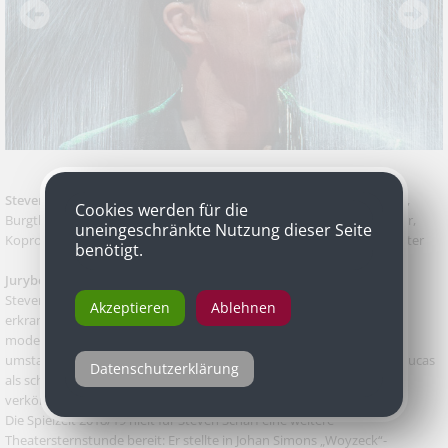
Steven Scharf
als Lucas in „Medea“ von Simon Stone nach Euripides,
Cookies werden für die
Burgtheater und als Franz Woyzeck in „Woyzeck“ von Georg Büchner,
uneingeschränkte Nutzung dieser Seite
Koproduktion Burgtheater, Schauspielhaus Bochum, Akademietheater
benötigt.
Jurybegründung
Steven Scharf ist in Simon Stones „Medea“-Bearbeitung für den
Akzeptieren
Ablehnen
erkrankten Joachim Meyerhoff eingesprungen und fand sich in der
modernen Ehehölle augenblicklich zurecht: Man muss Scharf
umstandslos zugestehen, dass er den unsympathischen Ehemann Lucas
Datenschutzerklärung
als schäbigen Karrieristen im Cordanzug geradezu idealtypisch
verkörperte.
Die Spielzeit 2018/19 hielt für Steven Scharf eine weitere
Theatersternstunde bereit: Er stellte in Johan Simons „Woyzeck“-