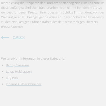
Inszenierung die Titelpartie dar - und avancierte sogleich zum Epizentrum
dieser außergewöhnlichen Bühnenarbeit. Man nimmt ihm den Prototyp
der geschundenen Kreatur, ihre todessehnsüchtige Entfremdung von der
Welt auf geradezu beängstigende Weise ab. Steven Scharf zählt zweifellos
zu den erstklassigen Bühnenkräften des deutschsprachigen Theaters.
(Petra Paterno)
ZURÜCK
Weitere Nominierungen in dieser Kategorie:
Benny Claessens
Lukas Holzhausen
Jörg Pohl
Johannes Silberschneider