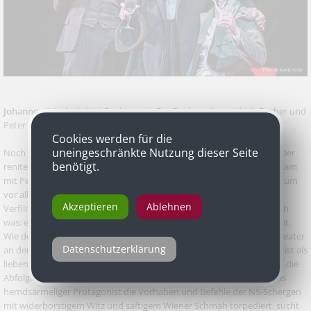
Johannes Krisch
als Karl Bockerer in „Der Bockerer“ von Ulrich Becher und
Peter Preses, Theater in der Josefstadt
Cookies werden für die
uneingeschränkte Nutzung dieser Seite
Noch jede „Bockerer“-Inszenierung steht und fällt mit der Titelrolle. Der
benötigt.
renitente Wiener Fleischhauer, den sich Autor Ulrich Becher gemeinsam
mit Peter Preses im US-Exil zusammengereimt haben, ist dem Publikum
vor allem durch Karl Merkatz‘ Verkörperung in den Franz-Antel-
Akzeptieren
Ablehnen
Verfilmungen in Erinnerung. Johannes Krisch hält da locker stand, ach
was: er übertrumpft die überlebensgroße Filmvorlage mit Leichtigkeit.
Wie der 55-Jährige in Stephan Müllers „Bockerer“-Inszenierung im Theater
Datenschutzerklärung
an der Josefstadt die Paraderolle anlegt, geht einem ans Herz. Krisch ist als
liebenswerter Rappelkopf das Epizentrum der Inszenierung und hält die
Abfolge der holzschnittartigen Szenen zusammen. Wie der Akteur als
hemdsärmeliger Protagonist die Vorhaben und Befehle der NS-Schergen
mit widerborstigem Witz und saftigem Wiener Schmäh torpediert, sucht