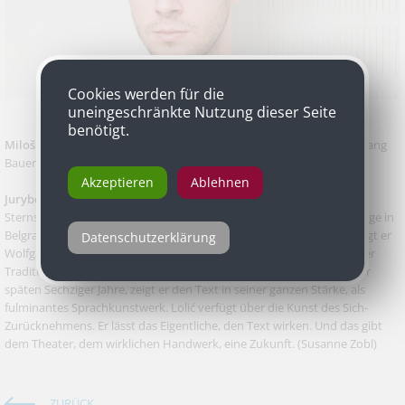
Cookies werden für die
uneingeschränkte Nutzung dieser Seite
benötigt.
Miloš Lolić
für seine Inszenierung von „Magic Afternoon“ von Wolfgang
Bauer, Volkstheater
Akzeptieren
Ablehnen
Jurybegründung
Sternstunden am Theater sind rar, eine solche aber beschert der junge in
Belgrad geborene Regisseur Miloš Lolić. Mit minimalem Aufwand zeigt er
Datenschutzerklärung
Wolfgang Bauers Geniestück "Magic Afternoon". Befreit von jedweder
Tradition und sentimentalen Anklängen aus der Entstehungszeit der
späten Sechziger Jahre, zeigt er den Text in seiner ganzen Stärke, als
fulminantes Sprachkunstwerk. Lolić verfügt über die Kunst des Sich-
Zurücknehmens. Er lässt das Eigentliche, den Text wirken. Und das gibt
dem Theater, dem wirklichen Handwerk, eine Zukunft.
(Susanne Zobl)
ZURÜCK