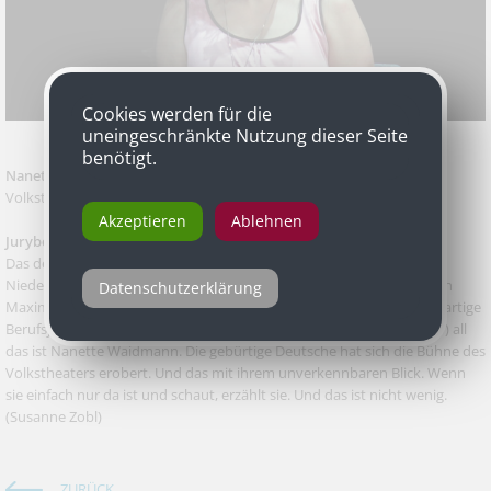
Cookies werden für die
uneingeschränkte Nutzung dieser Seite
benötigt.
Nanette Waidmann
als Lisa in „Kinder der Sonne“ von Maxim Gorki,
Volkstheater
Akzeptieren
Ablehnen
Jurybegründung
Das derbe Dienstmädchen Tonka (in Martin Sperrs "Jagdszenen aus
Niederbayern"), die neurotische, von Lebensangst getriebene Lisa (in
Datenschutzerklärung
Maxim Gorkis "Kinder der Sonne"), oder die erotisch verwirrte, elfenartige
Berufsjugendliche Johanna (in Arthur Schnitzlers "Der einsame Weg") all
das ist Nanette Waidmann. Die gebürtige Deutsche hat sich die Bühne des
Volkstheaters erobert. Und das mit ihrem unverkennbaren Blick. Wenn
sie einfach nur da ist und schaut, erzählt sie. Und das ist nicht wenig.
(Susanne Zobl)
ZURÜCK