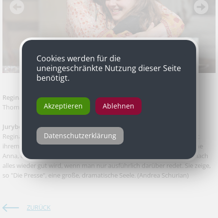
Cookies werden für die
uneingeschränkte Nutzung dieser Seite
benötigt.
Regina Fritsch
als Anna in „Die Kommune“ von Morgens Rukov und
Akzeptieren
Ablehnen
Thomas Vinterberg, Akademietheater
Jurybegründung
Datenschutzerklärung
Regina Fritsch überzeugt in Thomas Vinterbergs "Die Kommune" mit
ihrem intensiven Spiel als tieftraurige, von ihrem Ehemann verlassene
Anna, die mit ihrer Emotionalität kämpft und mit der Ideologie, wonach
alles wieder gut wird, wenn man nur ausführlich darüber redet. Sie zeige,
so "Die Presse", eine große, dramatische Seele.
(Andrea Schurian)
ZURÜCK