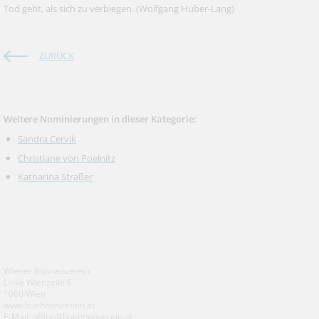
Tod geht, als sich zu verbiegen.
(Wolfgang Huber-Lang)
ZURÜCK
Weitere Nominierungen in dieser Kategorie:
Sandra Cervik
Christiane von Poelnitz
Katharina Straßer
Wiener Bühnenverein
Linke Wienzeile 6
1060 Wien
www.buehnenverein.at
E-Mail: office@buehnenverein.at