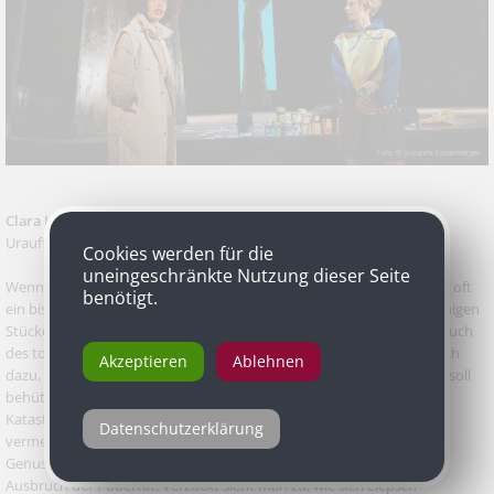
Clara Liepsch
als Danny in „SHTF“ von Kandinsky & Ensemble,
Uraufführung, Schauspielhaus Wien
Cookies werden für die
uneingeschränkte Nutzung dieser Seite
Wenn am Theater Erwachsene Kinder spielen sollen, ist das Ergebnis oft
benötigt.
ein bisschen peinlich: Authentizität? Keine Chance. In der zweisprachigen
Stückentwicklung „SHTF“ (kurz für „Shit hits the fan“, also den Ausbruch
des totalen Chaos) des britischen Regie-Duos Kandinsky kommt noch
Akzeptieren
Ablehnen
dazu, dass dem elfjährigen Danny nur eine Nebenrolle zukommt. Er soll
behütet aufwachsen und von den dräuenden apokalyptischen
Katastrophen nichts mitkriegen. Was Clara Liepsch aus diesen
Datenschutzerklärung
vermeintlich undankbaren Voraussetzungen macht, ist der reinste
Genuss. Vor uns steht, ohne Zweifel, ein ernstes Kind kurz vor dem
Ausbruch der Pubertät. Verzückt sieht man zu, wie sich Liepsch