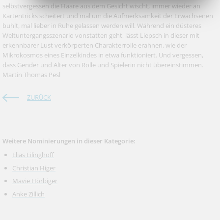
selbstvergessen die Haare aus dem Gesicht wischt, immer wieder an
Kartentricks scheitert und mal um die Aufmerksamkeit der Erwachsenen
buhlt, mal lieber in Ruhe gelassen werden will. Während ein düsteres
Weltuntergangsszenario vonstatten geht, lässt Liepsch in dieser mit
erkennbarer Lust verkörperten Charakterrolle erahnen, wie der
Mikrokosmos eines Einzelkindes in etwa funktioniert. Und vergessen,
dass Gender und Alter von Rolle und Spielerin nicht übereinstimmen.
Martin Thomas Pesl
ZURÜCK
Weitere Nominierungen in dieser Kategorie:
Elias Eilinghoff
Christian Higer
Mavie Hörbiger
Anke Zillich