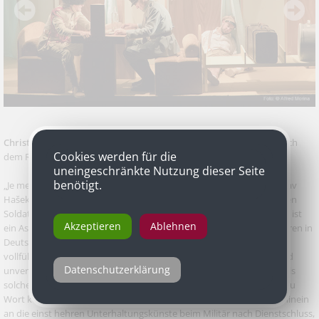
Christian Higer
in „Die Abenteuer des braven Soldaten Schwejk“ nach
Cookies werden für die
dem Roman von Jaroslav Hašek, Landestheater Linz
uneingeschränkte Nutzung dieser Seite
benötigt.
„Je mehr wir getrunken haben, desto nüchterner waren wir!“ - Jaroslav
Hašek karikiert in seinem Schelmenroman „Die Abenteuer des braven
Soldaten Schwejk“ die k.u.k. Armee in allen Varianten. Trinkfestigkeit ist
Akzeptieren
Ablehnen
ein Aspekt. Der gebürtige Salzburger Christian Higer, nach vielen Jahren in
Deutschland nun seit 2017 wieder am Landestheater Linz engagiert,
vollführt in der Inszenierung von Matthias Rippert eine dahingehend
Datenschutzerklärung
unvergessliche Performance als sternhagelvoller Oberst Schröder. Als
solcher manövriert sich Higer im Speisewagen, im Beisein eines nie zu
Wort kommenden Kollegen, in eine geradezu zärtliche Erinnerung hinein
an die einst hehren Unterhaltungskünste beim Militär nach Dienstschluss,