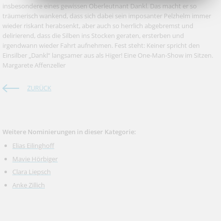
insbesondere eines gewissen Oberleutnant Dankl. Das macht er so
träumerisch wankend, dass sich dabei sein imposanter Pelzhelm immer
wieder riskant herabsenkt, aber auch so herrlich abgebremst und
delirierend, dass die Silben ins Stocken geraten, ersterben und
irgendwann wieder Fahrt aufnehmen. Fest steht: Keiner spricht den
Einsilber „Dankl“ langsamer aus als Higer! Eine One-Man-Show im Sitzen.
Margarete Affenzeller
ZURÜCK
Weitere Nominierungen in dieser Kategorie:
Elias Eilinghoff
Mavie Hörbiger
Clara Liepsch
Anke Zillich